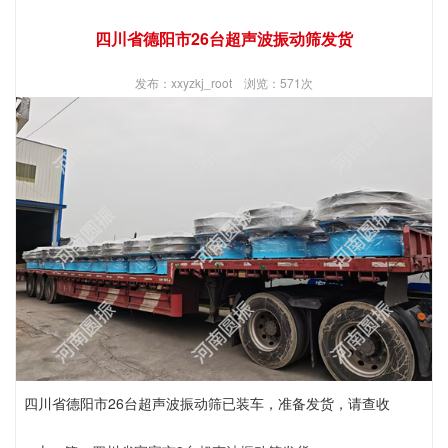
四川省德阳市26台超声波振动筛发货
发布：xxyzkj_root 浏览：571次
四川省德阳市26台超声波振动筛已装车，准备发货，请查收