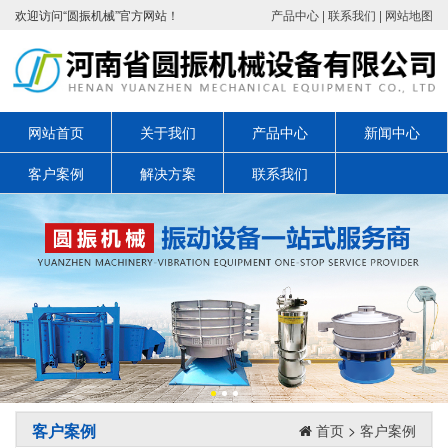
欢迎访问“圆振机械”官方网站！
产品中心
|
联系我们
|
网站地图
网站首页
关于我们
产品中心
新闻中心
客户案例
解决方案
联系我们
客户案例
首页
>
客户案例