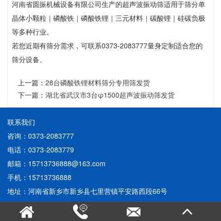
河南省圆振机械设备有限公司生产的超声波振动筛适用于筛分单
晶体小颗粒
｜磷酸铁
｜磷酸铁锂
｜三元材料
｜碳酸锂
｜硅碳负极
等多种行业。
若您近期有筛分需求，可联系0373-2083777量身定制适合您的
筛分设备。
上一篇：
28台磷酸铁锂材料筛分专用筛发货
下一篇：
湖北省武汉市3台φ1500超声波振动筛发货
联系我们
咨询：0373-2083777
电话：0373-2083779
邮箱：15713736888@163.com
手机：15713736888
地址：河南省新乡市新乡县七里营镇平安路西段66号