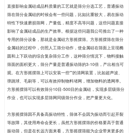
直接影响金属硅成品料质量的工艺就是筛分分选工艺，普通振动
筛在筛分金属硅的时候会有一些问题，比如比重较大，易在振动
特性下快速磨损筛网，产量低，精度不高等问题，这些问题直接
影响了金属硅成品的生产效率。根据这些问题我公司推出了一种
专用的筛分设备，那就是金属硅方形摇摆筛。方形摇摆筛在筛分
金属硅的过程中，仿照人工筛分动作，使金属硅在筛面上呈现椭
圆和上下跃动的综合复杂筛分工作，这种筛分情况下，物料接触
筛面的面积更大，筛分产量是普通振动筛的3-10倍，产出相当可
观。在方形摇摆筛上可以安装一些**的清网装置，比如超声波、
弹跳球、毛刷等，可以有效抑制物料堵网，增加物料的透网率。
方形摇摆筛可以有效筛分10目-500目的金属硅，实现多层级筛分
作业，也可以实现多层筛网同级筛分作业，把产量更大化。
方形摇摆筛因不具备高振动特性，筛体不会因为振动而引起开裂
等故障，其使用寿命会更长，虽然方形摇摆筛的价格要高于普通
振动筛，但是在长远方面来看，方形摇摆筛能为企业带来更多的