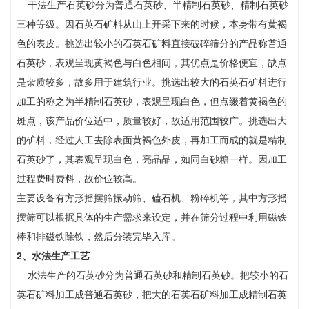
干法生产石英砂分为普通石英砂、半精制石英砂、精制石英砂
三种等级。因石英石矿料从山上开采下来的时候，本身带有黄褐
色的表皮。挑选出较小的石英石矿料直接破碎筛分的产品称普通
石英砂，表观呈现黄褐色与白色相间，其优点是价格便宜，缺点
是杂质较多，故多用于建筑行业。挑选出较大的石英石矿料进行
加工的称之为半精制石英砂，表观呈现白色，但点缀着黄褐色的
斑点，该产品价位适中，质量较好，故适用范围较广。挑选出大
的矿料，经过人工去除表面黄褐色外皮，再加工而成的就是精制
石英砂了，其表观呈现白色，亮晶晶，如同白砂糖一样。因加工
过程费时费料，故价位较高。
主要设备有方形摇摆筛振动筛、磕石机、粉碎机等，其中方形摇
摆筛可以根据具体的生产需求来设定，并在筛分过程中利用磁铁
棒和排磁铁除铁，然后分装完毕入库。
2、水法生产工艺
水法生产的石英砂分为普通石英砂和精制石英砂。把较小的石
英石矿料加工成普通石英砂，把大的石英石矿料加工成精制石英