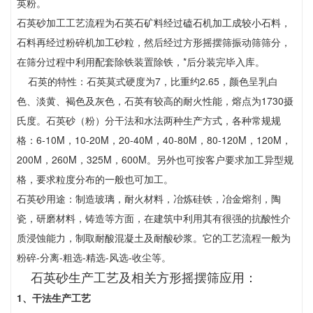
英粉。
石英砂加工工艺流程为石英石矿料经过磕石机加工成较小石料，
石料再经过粉碎机加工砂粒，然后经过方形摇摆筛振动筛筛分，
在筛分过程中利用配套除铁装置除铁，*后分装完毕入库。
石英的特性：石英莫式硬度为7，比重约2.65，颜色呈乳白
色、淡黄、褐色及灰色，石英有较高的耐火性能，熔点为1730摄
氏度。石英砂（粉）分干法和水法两种生产方式，各种常规规
格：6-10M，10-20M，20-40M，40-80M，80-120M，120M，
200M，260M，325M，600M。另外也可按客户要求加工异型规
格，要求粒度分布的一般也可加工。
石英砂用途：制造玻璃，耐火材料，冶炼硅铁，冶金熔剂，陶
瓷，研磨材料，铸造等方面，在建筑中利用其有很强的抗酸性介
质浸蚀能力，制取耐酸混凝土及耐酸砂浆。它的工艺流程一般为
粉碎-分离-粗选-精选-风选-收尘等。
石英砂生产工艺及相关方形摇摆筛应用：
1、干法生产工艺