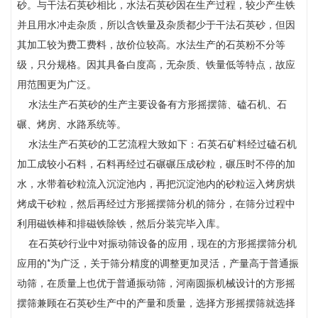
砂。与干法石英砂相比，水法石英砂因在生产过程，较少产生铁
并且用水冲走杂质，所以含铁量及杂质都少于干法石英砂，但因
其加工较为费工费料，故价位较高。水法生产的石英粉不分等
级，只分规格。因其具备白度高，无杂质、铁量低等特点，故应
用范围更为广泛。
水法生产石英砂的生产主要设备有方形摇摆筛、磕石机、石
碾、烤房、水路系统等。
水法生产石英砂的工艺流程大致如下：石英石矿料经过磕石机
加工成较小石料，石料再经过石碾碾压成砂粒，碾压时不停的加
水，水带着砂粒流入沉淀池内，再把沉淀池内的砂粒运入烤房烘
烤成干砂粒，然后再经过方形摇摆筛分机的筛分，在筛分过程中
利用磁铁棒和排磁铁除铁，然后分装完毕入库。
在石英砂行业中对振动筛设备的应用，现在的方形摇摆筛分机
应用的*为广泛，关于筛分精度的调整更加灵活，产量高于普通振
动筛，在质量上也优于普通振动筛，河南圆振机械设计的方形摇
摆筛兼顾在石英砂生产中的产量和质量，选择方形摇摆筛就选择