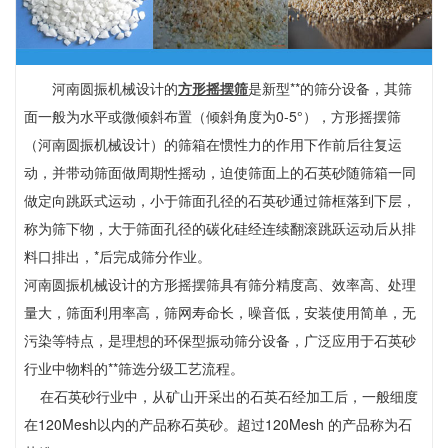
河南圆振机械设计的
方形摇摆筛
是新型**的筛分设备，其筛
面一般为水平或微倾斜布置（倾斜角度为0-5°），方形摇摆筛
（河南圆振机械设计）的筛箱在惯性力的作用下作前后往复运
动，并带动筛面做周期性摇动，迫使筛面上的石英砂随筛箱一同
做定向跳跃式运动，小于筛面孔径的石英砂通过筛框落到下层，
称为筛下物，大于筛面孔径的碳化硅经连续翻滚跳跃运动后从排
料口排出，*后完成筛分作业。
河南圆振机械设计的方形摇摆筛具有筛分精度高、效率高、处理
量大，筛面利用率高，筛网寿命长，噪音低，安装使用简单，无
污染等特点，是理想的环保型振动筛分设备，广泛应用于石英砂
行业中物料的**筛选分级工艺流程。
在石英砂行业中，从矿山开采出的石英石经加工后，一般细度
在120Mesh以内的产品称石英砂。超过120Mesh 的产品称为石