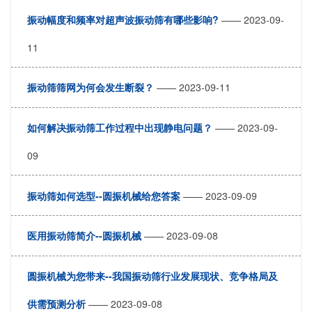
振动幅度和频率对超声波振动筛有哪些影响?
—— 2023-09-
11
振动筛筛网为何会发生断裂？
—— 2023-09-11
如何解决振动筛工作过程中出现静电问题？
—— 2023-09-
09
振动筛如何选型--圆振机械给您答案
—— 2023-09-09
医用振动筛简介--圆振机械
—— 2023-09-08
圆振机械为您带来--我国振动筛行业发展现状、竞争格局及
供需预测分析
—— 2023-09-08