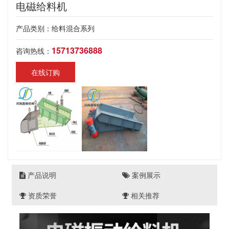
电磁给料机
产品类别：给料混合系列
15713736888
咨询热线：
在线订购
产品说明
案例展示
资质荣誉
相关推荐